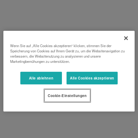
Wenn Sie auf „Alle Cookies akzeptieren“ klicken, stimmen Sie der
Speicherung von Cookies auf Ihrem Gerät zu, um die Websitenavigation zu
verbessern, die Websitenutzung zu analysieren und unsere
Marketingbemühungen zu unterstützen.
Alle ablehnen
Alle Cookies akzeptieren
Cookie-Einstellungen