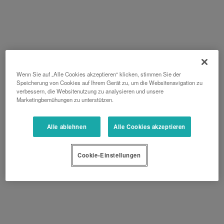
Wenn Sie auf „Alle Cookies akzeptieren“ klicken, stimmen Sie der
Speicherung von Cookies auf Ihrem Gerät zu, um die Websitenavigation zu
verbessern, die Websitenutzung zu analysieren und unsere
Marketingbemühungen zu unterstützen.
Alle ablehnen
Alle Cookies akzeptieren
Cookie-Einstellungen