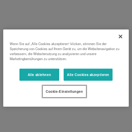
Wenn Sie auf „Alle Cookies akzeptieren“ klicken, stimmen Sie der
Speicherung von Cookies auf Ihrem Gerät zu, um die Websitenavigation zu
verbessern, die Websitenutzung zu analysieren und unsere
Marketingbemühungen zu unterstützen.
Alle ablehnen
Alle Cookies akzeptieren
Cookie-Einstellungen