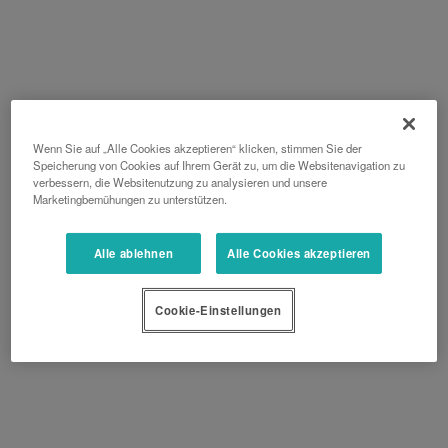
Wenn Sie auf „Alle Cookies akzeptieren“ klicken, stimmen Sie der
Speicherung von Cookies auf Ihrem Gerät zu, um die Websitenavigation zu
verbessern, die Websitenutzung zu analysieren und unsere
Marketingbemühungen zu unterstützen.
Alle ablehnen
Alle Cookies akzeptieren
Cookie-Einstellungen