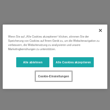
Wenn Sie auf „Alle Cookies akzeptieren“ klicken, stimmen Sie der
Speicherung von Cookies auf Ihrem Gerät zu, um die Websitenavigation zu
verbessern, die Websitenutzung zu analysieren und unsere
Marketingbemühungen zu unterstützen.
Alle ablehnen
Alle Cookies akzeptieren
Cookie-Einstellungen