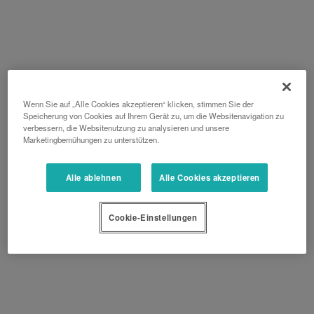
Wenn Sie auf „Alle Cookies akzeptieren“ klicken, stimmen Sie der
Speicherung von Cookies auf Ihrem Gerät zu, um die Websitenavigation zu
verbessern, die Websitenutzung zu analysieren und unsere
Marketingbemühungen zu unterstützen.
Alle ablehnen
Alle Cookies akzeptieren
Cookie-Einstellungen