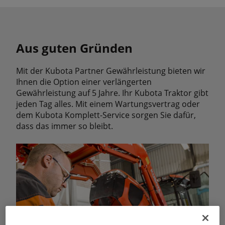
Aus guten Gründen
Mit der Kubota Partner Gewährleistung bieten wir
Ihnen die Option einer verlängerten
Gewährleistung auf 5 Jahre. Ihr Kubota Traktor gibt
jeden Tag alles. Mit einem Wartungsvertrag oder
dem Kubota Komplett-Service sorgen Sie dafür,
dass das immer so bleibt.