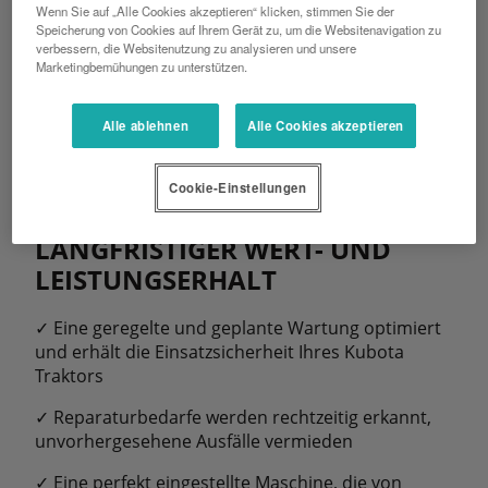
Wenn Sie auf „Alle Cookies akzeptieren“ klicken, stimmen Sie der
Speicherung von Cookies auf Ihrem Gerät zu, um die Websitenavigation zu
verbessern, die Websitenutzung zu analysieren und unsere
Marketingbemühungen zu unterstützen.
Alle ablehnen
Alle Cookies akzeptieren
Cookie-Einstellungen
LANGFRISTIGER WERT- UND
LEISTUNGSERHALT
✓ Eine geregelte und geplante Wartung optimiert
und erhält die Einsatzsicherheit Ihres Kubota
Traktors
✓ Reparaturbedarfe werden rechtzeitig erkannt,
unvorhergesehene Ausfälle vermieden
✓ Eine perfekt eingestellte Maschine, die von