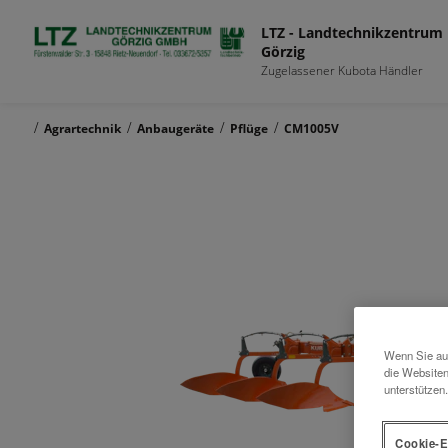
LTZ - Landtechnikzentrum
Görzig
Zugelassener Kubota Händler
/
/
/
/
Agrartechnik
Anbaugeräte
Pflüge
CM1005V
Wenn Sie auf
die Websiten
unterstützen.
Cookie-E