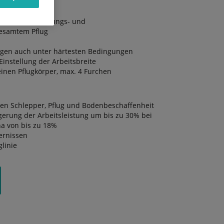
ge Wärmebehandlungs- und
gesamtem Pflug
ügen auch unter härtesten Bedingungen
instellung der Arbeitsbreite
einen Pflugkörper, max. 4 Furchen
en Schlepper, Pflug und Bodenbeschaffenheit
igerung der Arbeitsleistung um bis zu 30% bei
ha von bis zu 18%
ernissen
glinie