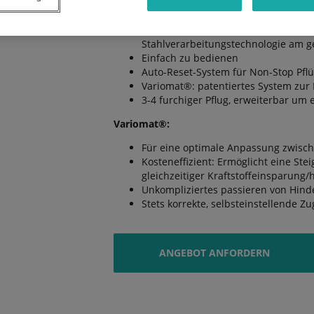
Die Vorteile:
Robust und verlässlich: Einzigarti
Stahlverarbeitungstechnologie am 
Einfach zu bedienen
Auto-Reset-System für Non-Stop Pfl
Variomat®: patentiertes System zur E
3-4 furchiger Pflug, erweiterbar um 
Variomat®:
Für eine optimale Anpassung zwisch
Kosteneffizient: Ermöglicht eine Ste
gleichzeitiger Kraftstoffeinsparung/
Unkompliziertes passieren von Hind
Stets korrekte, selbsteinstellende Zu
ANGEBOT ANFORDERN