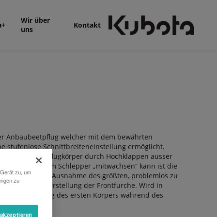
Wir über
a+
Kontakt
uns
ler Anbaubeetpflug welcher mit dem bewährten
e stufenlose Schnittbreiteneinstellung ermöglicht.
oder mehrere Pflugkörper durch Hochklappen ausser
ei Bedarf mit dem Schlepper „mitwachsen“ kann ist die
 Gerät zu, um
en Modellen, mit Ausnahme des größten, problemlos zu
ungen zu
 mechanische Verstellung der Frontfurche. Wird in
ecks Nachstellung des ersten Körpers während des
stattung).
 akzeptieren