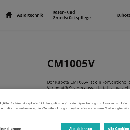
Rasen- und
Agrartechnik
Kubot
Grundstückspflege
CM1005V
Der Kubota CM1005V ist ein konventionel
Variomat® System ausgestattet ist, was ein
Unter extremen Bedingungen können ein 
Betrieb gesetzt werden. Damit der Pflug b
 „Alle Cookies akzeptieren“ klicken, stimmen Sie der Speicherung von Cookies auf Ihrem
Erweiterung um einen Pflugkörper bei all
avigation zu verbessern, die Websitenutzung zu analysieren und unsere Marketingbemüh
realisieren. Zum Serienumfang gehört die
Schräglagen gearbeitet empfiehlt sich zw
Pflügens ein Hydraulikzylinder (Sonderaus
instellungen
Alle ablehnen
Alle Cookies