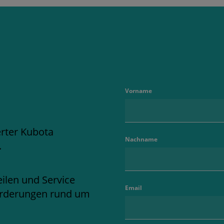
Vorname
erter Kubota
Nachname
.
ilen und Service
Email
nforderungen rund um