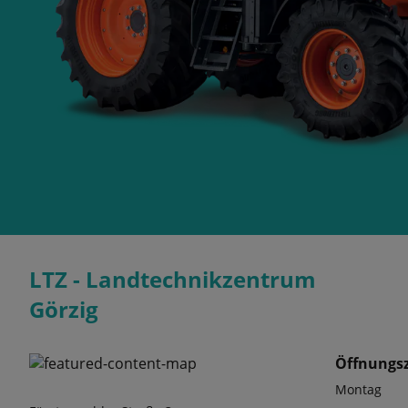
LTZ - Landtechnikzentrum
Görzig
Öffnungsz
Montag