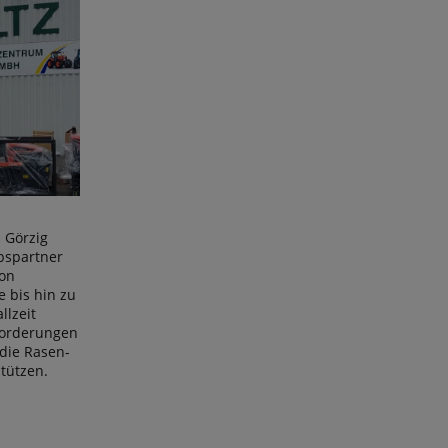
 Görzig
ebspartner
Von
e bis hin zu
llzeit
nforderungen
die Rasen-
tützen.