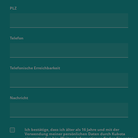
PLZ
Telefon
Telefonische Erreichbarkeit
Nachricht
Ich bestätige, dass ich älter als 16 Jahre und mit der
Verwendung meiner persönlichen Daten durch Kubota