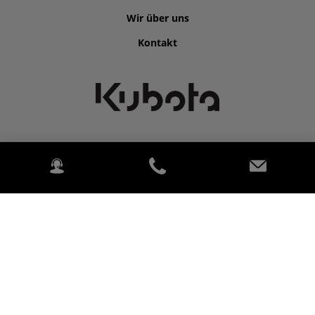
Wir über uns
Kontakt
©2026 Kubota for LTZ - Landtechnikzentrum Görzig.
2020 Kubota. All rights reserved. (Alle Rechte vorbehalten.)
PowerChord.
Impressum
Datenschutzerklärung