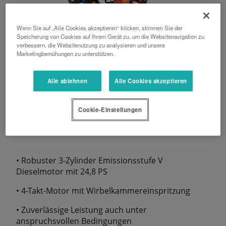
Wenn Sie auf „Alle Cookies akzeptieren“ klicken, stimmen Sie der
Speicherung von Cookies auf Ihrem Gerät zu, um die Websitenavigation zu
verbessern, die Websitenutzung zu analysieren und unsere
Marketingbemühungen zu unterstützen.
Alle ablehnen
Alle Cookies akzeptieren
Cookie-Einstellungen
Motor
• Robuster 3-Zylinder Emissionsstufe V
Dieselmotor mit 24,8 PS
• 4-Takt-Motor mit Wirbelkammereinspritzung
• Zuverlässige Leistung auch unter
anspruchsvollen Bedingungen