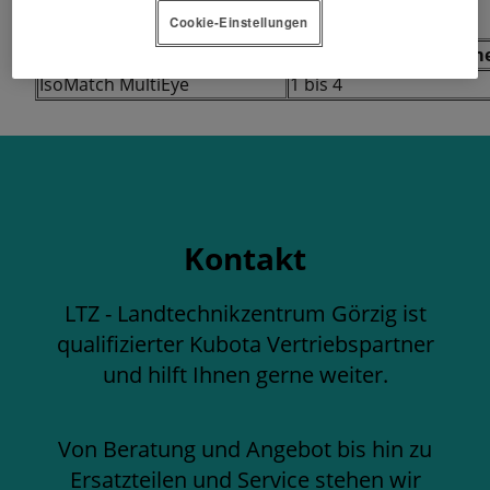
Cookie-Einstellungen
Modell
Anzahl der Kam
IsoMatch MultiEye
1 bis 4
Kontakt
LTZ - Landtechnikzentrum Görzig ist
qualifizierter Kubota Vertriebspartner
und hilft Ihnen gerne weiter.
Von Beratung und Angebot bis hin zu
Ersatzteilen und Service stehen wir