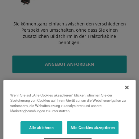
Sie können ganz einfach zwischen den verschiedenen
Perspektiven umschalten, ohne dass Sie einen
zusätzlichen Bildschirm in der Traktorkabine
benötigen.
ANGEBOT ANFORDERN
Wenn Sie auf „Alle Cookies akzeptieren“ klicken, stimmen Sie der
Speicherung von Cookies auf Ihrem Gerät zu, um die Websitenavigation zu
verbessern, die Websitenutzung zu analysieren und unsere
Marketingbemühungen zu unterstützen.
Technische Daten
Alle ablehnen
Alle Cookies akzeptieren