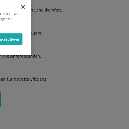
gen durch hohen Schaltkomfort.
 Gerät zu, um
ungen zu
 geräumig und bequem.
 akzeptieren
ür alle Anforderungen.
n für höchste Effizienz.