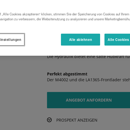
Bequem schalten
Die Getriebevarianten des M4002 überzeu
 „Alle Cookies akzeptieren“ klicken, stimmen Sie der Speicherung von Cookies auf Ihrem
avigation zu verbessern, die Websitenutzung zu analysieren und unsere Marketingbemüh
Komfortabel arbeiten
Die Ultra Grand Cab II-Kabine ist extrem
instellungen
Alle ablehnen
Alle Cookies
Schön stark
Die Hydraulik bietet eine satte Hubkraft f
Perfekt abgestimmt
Der M4002 und die LA1365-Frontlader stehe
ANGEBOT ANFORDERN
PROSPEKT ANZEIGEN