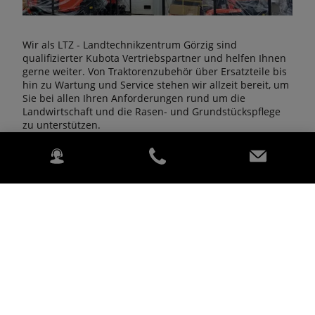
Wir als LTZ - Landtechnikzentrum Görzig sind
qualifizierter Kubota Vertriebspartner und helfen Ihnen
gerne weiter. Von Traktorenzubehör über Ersatzteile bis
hin zu Wartung und Service stehen wir allzeit bereit, um
Sie bei allen Ihren Anforderungen rund um die
Landwirtschaft und die Rasen- und Grundstückspflege
zu unterstützen.
Mehr Informationen