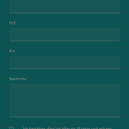
PLZ
Ort
Nachricht
Ich bestätige, dass ich älter als 16 Jahre und mit der