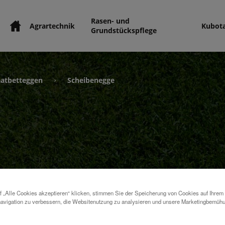
Rasen- und
Agrartechnik
Kubot
Grundstückspflege
aatbetteggen
Scheibenegge
›
 „Alle Cookies akzeptieren“ klicken, stimmen Sie der Speicherung von Cookies auf Ihrem
avigation zu verbessern, die Websitenutzung zu analysieren und unsere Marketingbemüh