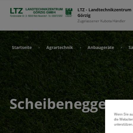
LTZ - Landtechnikzentrum
Görzig
Zugelassener Kubota Händler
Startseite
Agrartechnik
Anbaugeräte
S
›
›
›
Scheibenegge
Wenn Sie auf
die Websiten
unterstützen.