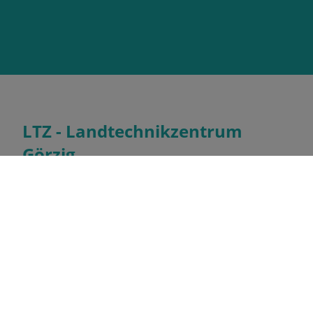
LTZ - Landtechnikzentrum
Görzig
Öffnungsz
Montag
Fürstenwalder Straße 3
Dienstag
15848 Rietz-Neuendorf
MIttwoch
Brandenburg Deutschland
Donnerstag
Freitag