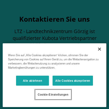
Kontaktieren Sie uns
LTZ - Landtechnikzentrum Görzig ist
qualifizierter Kubota Vertriebspartner
und hilft Ihnen gerne weiter.
Wenn Sie auf „Alle Cookies akzeptieren“ klicken, stimmen Sie der
Speicherung von Cookies auf Ihrem Gerät zu, um die Websitenavigation zu
Von Beratung und Angebot bis hin zu
verbessern, die Websitenutzung zu analysieren und unsere
Ersatzteilen und Service stehen wir
Marketingbemühungen zu unterstützen.
bereit, um Sie bei allen Ihren
Anforderungen rund um die Produkte
Alle ablehnen
Alle Cookies akzeptieren
von Kubota zu unterstützen.
Cookie-Einstellungen
Bitte füllen Sie das Formular aus und ein